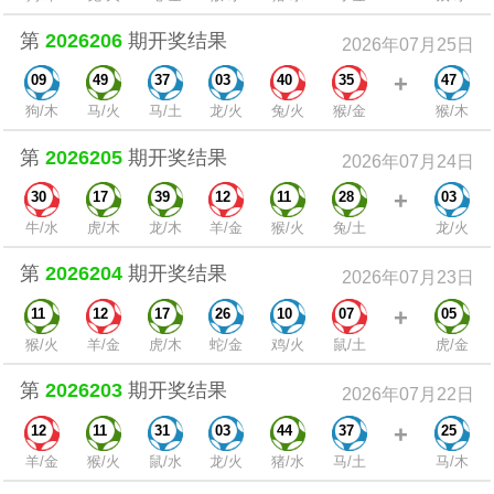
第
2026206
期开奖结果
2026年07月25日
+
09
49
37
03
40
35
47
狗/木
马/火
马/土
龙/火
兔/火
猴/金
猴/木
第
2026205
期开奖结果
2026年07月24日
+
30
17
39
12
11
28
03
牛/水
虎/木
龙/木
羊/金
猴/火
兔/土
龙/火
第
2026204
期开奖结果
2026年07月23日
+
11
12
17
26
10
07
05
猴/火
羊/金
虎/木
蛇/金
鸡/火
鼠/土
虎/金
第
2026203
期开奖结果
2026年07月22日
+
12
11
31
03
44
37
25
羊/金
猴/火
鼠/水
龙/火
猪/水
马/土
马/木