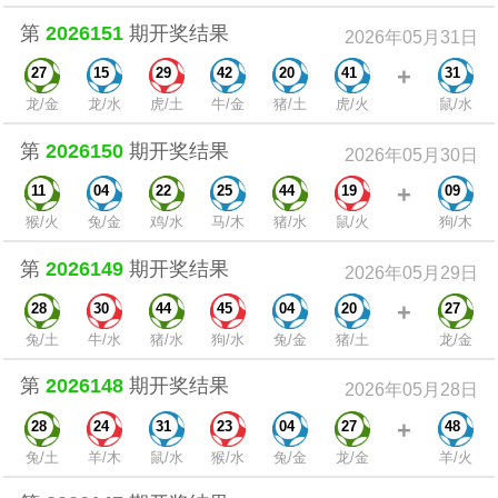
第
2026151
期开奖结果
2026年05月31日
+
27
15
29
42
20
41
31
龙/金
龙/水
虎/土
牛/金
猪/土
虎/火
鼠/水
第
2026150
期开奖结果
2026年05月30日
+
11
04
22
25
44
19
09
猴/火
兔/金
鸡/水
马/木
猪/水
鼠/火
狗/木
第
2026149
期开奖结果
2026年05月29日
+
28
30
44
45
04
20
27
兔/土
牛/水
猪/水
狗/水
兔/金
猪/土
龙/金
第
2026148
期开奖结果
2026年05月28日
+
28
24
31
23
04
27
48
兔/土
羊/木
鼠/水
猴/水
兔/金
龙/金
羊/火