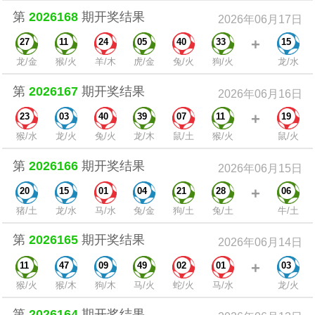
第
2026168
期开奖结果
2026年06月17日
+
27
11
24
05
40
33
15
龙/金
猴/火
羊/木
虎/金
兔/火
狗/火
龙/水
第
2026167
期开奖结果
2026年06月16日
+
23
03
40
39
07
11
19
猴/水
龙/火
兔/火
龙/木
鼠/土
猴/火
鼠/火
第
2026166
期开奖结果
2026年06月15日
+
20
15
01
04
21
28
06
猪/土
龙/水
马/水
兔/金
狗/土
兔/土
牛/土
第
2026165
期开奖结果
2026年06月14日
+
11
47
09
49
02
01
03
猴/火
猴/木
狗/木
马/火
蛇/火
马/水
龙/火
第
2026164
期开奖结果