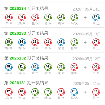
第
2026134
期开奖结果
2026年05月14日
+
24
46
40
44
22
49
37
羊/木
鸡/木
兔/火
猪/水
鸡/水
马/火
马/土
第
2026133
期开奖结果
2026年05月13日
+
38
14
23
01
26
44
07
蛇/木
蛇/水
猴/水
马/水
蛇/金
猪/水
鼠/土
第
2026132
期开奖结果
2026年05月12日
+
48
11
20
44
39
35
30
羊/火
猴/火
猪/土
猪/水
龙/木
猴/金
牛/水
第
2026131
期开奖结果
2026年05月11日
+
12
40
21
32
01
25
07
羊/金
兔/火
狗/土
猪/火
马/水
马/木
鼠/土