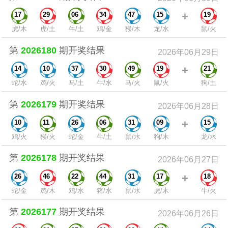
+
17
29
06
34
47
15
19
虎/木
虎/土
牛/土
鸡/金
猴/木
龙/水
鼠/火
第
2026180
期开奖结果
2026年06月29日
+
14
10
37
30
49
19
21
蛇/水
鸡/火
马/土
牛/水
马/火
鼠/火
狗/土
第
2026179
期开奖结果
2026年06月28日
+
10
11
26
06
31
09
15
鸡/火
猴/火
蛇/金
牛/土
鼠/水
狗/木
龙/水
第
2026178
期开奖结果
2026年06月27日
+
26
46
22
44
31
17
18
蛇/金
鸡/木
鸡/水
猪/水
鼠/水
虎/木
牛/火
第
2026177
期开奖结果
2026年06月26日