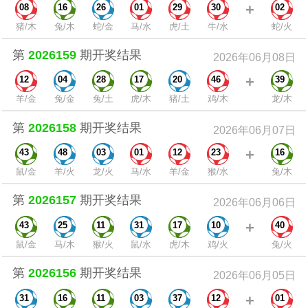
+
08
16
26
01
29
30
02
猪/木
兔/木
蛇/金
马/水
虎/土
牛/水
蛇/火
第
2026159
期开奖结果
2026年06月08日
+
12
04
28
17
20
46
39
羊/金
兔/金
兔/土
虎/木
猪/土
鸡/木
龙/木
第
2026158
期开奖结果
2026年06月07日
+
43
48
03
01
12
23
16
鼠/金
羊/火
龙/火
马/水
羊/金
猴/水
兔/木
第
2026157
期开奖结果
2026年06月06日
+
43
25
11
31
17
10
40
鼠/金
马/木
猴/火
鼠/水
虎/木
鸡/火
兔/火
第
2026156
期开奖结果
2026年06月05日
+
31
16
11
03
37
12
01