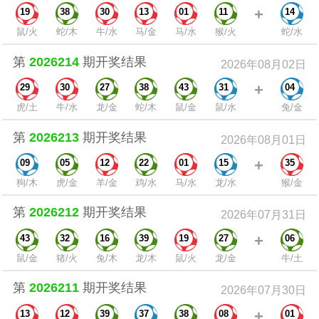
+
19
38
30
13
01
11
14
鼠/火
蛇/木
牛/水
马/金
马/水
猴/火
蛇/水
第
2026214
期开奖结果
2026年08月02日
+
29
30
27
38
43
31
04
虎/土
牛/水
龙/金
蛇/木
鼠/金
鼠/水
兔/金
第
2026213
期开奖结果
2026年08月01日
+
09
05
12
22
01
15
35
狗/木
虎/金
羊/金
鸡/水
马/水
龙/水
猴/金
第
2026212
期开奖结果
2026年07月31日
+
43
32
16
39
19
27
06
鼠/金
猪/火
兔/木
龙/木
鼠/火
龙/金
牛/土
第
2026211
期开奖结果
2026年07月30日
+
13
12
39
37
38
08
01