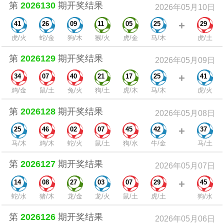
第
2026130
期开奖结果
2026年05月10日
+
41
26
09
11
05
25
29
虎/火
蛇/金
狗/木
猴/火
虎/金
马/木
虎/土
第
2026129
期开奖结果
2026年05月09日
+
34
07
40
21
17
25
41
鸡/金
鼠/土
兔/火
狗/土
虎/木
马/木
虎/火
第
2026128
期开奖结果
2026年05月08日
+
25
46
02
07
45
42
37
马/木
鸡/木
蛇/火
鼠/土
狗/水
牛/金
马/土
第
2026127
期开奖结果
2026年05月07日
+
14
08
27
03
07
29
45
蛇/水
猪/木
龙/金
龙/火
鼠/土
虎/土
狗/水
第
2026126
期开奖结果
2026年05月06日