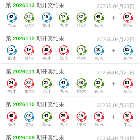
第
2026113
期开奖结果
2026年04月23日
+
42
22
15
17
32
49
02
牛/金
鸡/水
龙/水
虎/木
猪/火
马/火
蛇/火
第
2026112
期开奖结果
2026年04月22日
+
15
19
30
07
44
10
09
龙/水
鼠/火
牛/水
鼠/土
猪/水
鸡/火
狗/木
第
2026111
期开奖结果
2026年04月21日
+
24
23
21
41
38
33
01
羊/木
猴/水
狗/土
虎/火
蛇/木
狗/火
马/水
第
2026110
期开奖结果
2026年04月20日
+
40
03
43
29
45
19
30
兔/火
龙/火
鼠/金
虎/土
狗/水
鼠/火
牛/水
第
2026109
期开奖结果
2026年04月19日