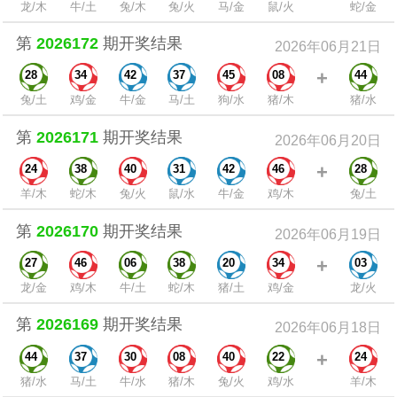
龙/木
牛/土
兔/木
兔/火
马/金
鼠/火
蛇/金
第
2026172
期开奖结果
2026年06月21日
+
28
34
42
37
45
08
44
兔/土
鸡/金
牛/金
马/土
狗/水
猪/木
猪/水
第
2026171
期开奖结果
2026年06月20日
+
24
38
40
31
42
46
28
羊/木
蛇/木
兔/火
鼠/水
牛/金
鸡/木
兔/土
第
2026170
期开奖结果
2026年06月19日
+
27
46
06
38
20
34
03
龙/金
鸡/木
牛/土
蛇/木
猪/土
鸡/金
龙/火
第
2026169
期开奖结果
2026年06月18日
+
44
37
30
08
40
22
24
猪/水
马/土
牛/水
猪/木
兔/火
鸡/水
羊/木