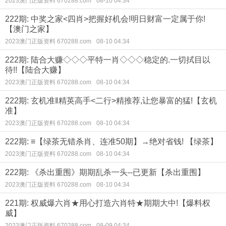
2023澳门正版资料 670288.com
08-10 04:34
222期: 中奖之家<四肖>把握好机会!明日财富一定属于你!
【澳门之家】
2023澳门正版资料 670288.com
08-10 04:34
222期: 陆合大赚◇◇◇平特一肖◇◇◇稳定的.一切拭目以
待!!【陆合大赚】
2023澳门正版资料 670288.com
08-10 04:34
222期: 玄机准‖精英高手<二行>精推荐,让您暴富的猛!【玄机
准】
2023澳门正版资料 670288.com
08-10 04:34
222期: ≡【绿茶无错杀肖、连准50期】→绝对省钱! 【绿茶】
2023澳门正版资料 670288.com
08-10 04:34
222期: 《杀出重围》期期乱杀一头--已更新【杀出重围】
2023澳门正版资料 670288.com
08-10 04:34
221期: 权威爆六肖★用心打造六肖特★期期大中!【爆料权
威】
2023澳门正版资料 670288.com
08-09 04:34