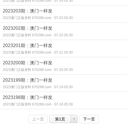
2023澳门正版资料 670288.com
07-24 05:30
2023203期：澳门一样发
2023澳门正版资料 670288.com
07-23 05:30
2023202期：澳门一样发
2023澳门正版资料 670288.com
07-22 05:30
2023201期：澳门一样发
2023澳门正版资料 670288.com
07-21 05:30
2023200期：澳门一样发
2023澳门正版资料 670288.com
07-20 05:30
2023199期：澳门一样发
2023澳门正版资料 670288.com
07-19 05:30
2023198期：澳门一样发
2023澳门正版资料 670288.com
07-18 05:30
上一页
第1页
下一页