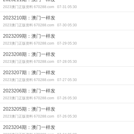
2023澳门正版资料 670288.com
07-31 05:30
2023210期：澳门一样发
2023澳门正版资料 670288.com
07-30 05:30
2023209期：澳门一样发
2023澳门正版资料 670288.com
07-29 05:30
2023208期：澳门一样发
2023澳门正版资料 670288.com
07-28 05:30
2023207期：澳门一样发
2023澳门正版资料 670288.com
07-27 05:30
2023206期：澳门一样发
2023澳门正版资料 670288.com
07-26 05:30
2023205期：澳门一样发
2023澳门正版资料 670288.com
07-26 05:30
2023204期：澳门一样发