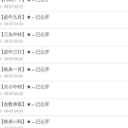
m
08-07 04:33
→★【必中九肖】★←已公开
m
08-07 04:33
→★【三头中特】★←已公开
m
08-07 04:33
→★【必中三行】★←已公开
m
08-07 04:33
→★【铁杀一肖】★←已公开
m
08-07 04:33
→★【大小中特】★←已公开
m
08-07 04:33
→★【合数单双】★←已公开
m
08-07 04:33
→★【铁杀㈩码】★←已公开